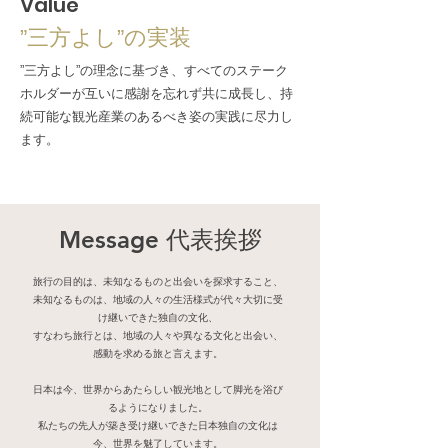
Value
”三方よし”の実装
”三方よし”の理念に基づき、すべてのステーク
ホルダーが互いに感謝を忘れず共に成長し、持
続可能な観光産業のあるべき姿の実践に尽力し
ます。
Message 代表挨拶
旅行の目的は、未知なるものと出会いを探求すること、
未知なるものは、地域の人々の生活様式が代々大切に受
け継いできた独自の文化、
すなわち旅行とは、地域の人々や異なる文化と出会い、
感動を求める旅と言えます。
日本は今、世界からあたらしい観光地として脚光を浴び
るようになりました。
私たちの先人が築き受け継いできた日本独自の文化は
今、世界を魅了しています。