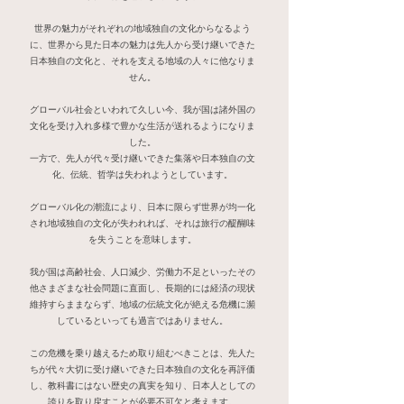
世界の魅力がそれぞれの地域独自の文化からなるよう
に、世界から見た日本の魅力は先人から受け継いできた
日本独自の文化と、それを支える地域の人々に他なりま
せん。
グローバル社会といわれて久しい今、我が国は諸外国の
文化を受け入れ多様で豊かな生活が送れるようになりま
した。
一方で、先人が代々受け継いできた集落や日本独自の文
化、伝統、哲学は失われようとしています。
グローバル化の潮流により、日本に限らず世界が均一化
され地域独自の文化が失われれば、それは旅行の醍醐味
を失うことを意味します。
我が国は高齢社会、人口減少、労働力不足といったその
他さまざまな社会問題に直面し、長期的には経済の現状
維持すらままならず、地域の伝統文化が絶える危機に瀕
していると
いっても過言ではありません。
この危機を乗り越えるため取り組むべきことは、先人た
ちが代々大切に受け継いできた日本独自の文化を再評価
し、教科書にはない歴史の真実を知り、日本人としての
誇りを取り戻すことが必要不可欠と考えます。