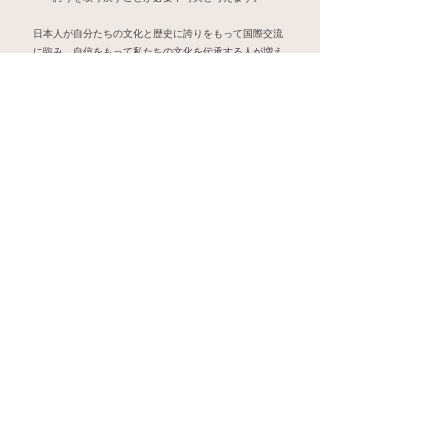
日本人が自分たちの文化と歴史に誇りをもって国際交流
に臨み、自信をもって私たちの文化を伝承する人が増え
れば、日本は今よりもっと世界を魅了する国になり、社
会的にも経済的にもより良い循環を創ることでしょう。
世界もいいが、日本はもっといい！
私たちが自らの文化に誇りをもち、次世代に継承するこ
とで、”日本らしい”持続可能な社会をつくることができる
と信じます。
BONSAIトラベル株式会社
代表取締役
​吉田 学
Company
会社情報
社名： BONSAIトラベル株式会社
英名： BONSAI TRAVEL K.K.